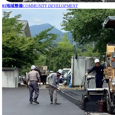
01
地域整備
COMMUNITY DEVELOPMENT