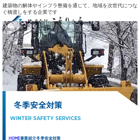
建築物の解体やインフラ整備を通じて、地域を次世代につな
ぐ橋渡しをする企業です
事業紹介
事業紹介
安全・品質
施工実績
保有設備
CSR
会社概要
採用
地域整備
COMMUNITY DEVELOPMENT
インフラ整備
情報
お問い合わせ
INFRASTRUCTURE
資源循環・廃棄物管理
WASTE
MANAGEMENT
外構工事
EXTERIOR DESIGN
冬季安全対策
WINTER SAFETY SERVICES
安全・品質
施工実績
保有設備
CSR
会社概要
代表挨拶・ビジョン
CEO MESSAGE
会社情報
COMPANY
PROFILE
アクセス・拠点
ACCESS / LOCATIONS
採用情報
冬季安全対策
WINTER SAFETY SERVICES
HOME
事業紹介
冬季安全対策