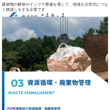
建築物の解体やインフラ整備を通じて、地域を次世代につな
ぐ橋渡しをする企業です
事業紹介
事業紹介
安全・品質
施工実績
保有設備
CSR
会社概要
採用
地域整備
COMMUNITY DEVELOPMENT
インフラ整備
情報
お問い合わせ
INFRASTRUCTURE
資源循環・廃棄物管理
WASTE
MANAGEMENT
外構工事
EXTERIOR DESIGN
冬季安全対策
WINTER SAFETY SERVICES
安全・品質
施工実績
保有設備
CSR
会社概要
代表挨拶・ビジョン
CEO MESSAGE
会社情報
COMPANY
PROFILE
アクセス・拠点
ACCESS / LOCATIONS
採用情報
03
資源循環・廃棄物管理
WASTE MANAGEMENT
HOME
事業紹介
資源循環・廃棄物管理