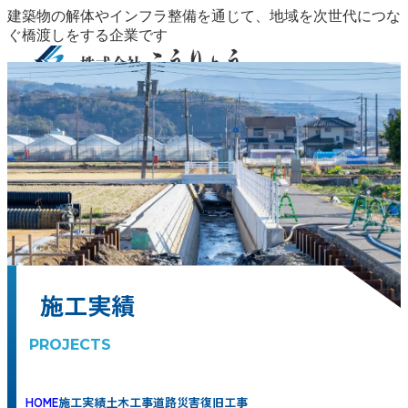
建築物の解体やインフラ整備を通じて、地域を次世代につな
ぐ橋渡しをする企業です
事業紹介
事業紹介
安全・品質
施工実績
保有設備
CSR
会社概要
採用
地域整備
COMMUNITY DEVELOPMENT
インフラ整備
情報
お問い合わせ
INFRASTRUCTURE
資源循環・廃棄物管理
WASTE
MANAGEMENT
外構工事
EXTERIOR DESIGN
冬季安全対策
WINTER SAFETY SERVICES
安全・品質
施工実績
保有設備
CSR
会社概要
代表挨拶・ビジョン
CEO MESSAGE
会社情報
COMPANY
PROFILE
アクセス・拠点
ACCESS / LOCATIONS
採用情報
施工実績
PROJECTS
HOME
施工実績
土木工事
道路災害復旧工事