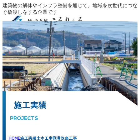
建築物の解体やインフラ整備を通じて、地域を次世代につな
ぐ橋渡しをする企業です
事業紹介
事業紹介
安全・品質
施工実績
保有設備
CSR
会社概要
採用
地域整備
COMMUNITY DEVELOPMENT
インフラ整備
情報
お問い合わせ
INFRASTRUCTURE
資源循環・廃棄物管理
WASTE
MANAGEMENT
外構工事
EXTERIOR DESIGN
冬季安全対策
WINTER SAFETY SERVICES
安全・品質
施工実績
保有設備
CSR
会社概要
代表挨拶・ビジョン
CEO MESSAGE
会社情報
COMPANY
PROFILE
アクセス・拠点
ACCESS / LOCATIONS
採用情報
施工実績
PROJECTS
HOME
施工実績
土木工事
側溝改良工事