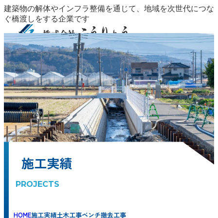
建築物の解体やインフラ整備を通じて、地域を次世代につな
ぐ橋渡しをする企業です
事業紹介
事業紹介
安全・品質
施工実績
保有設備
CSR
会社概要
採用
地域整備
COMMUNITY DEVELOPMENT
インフラ整備
情報
お問い合わせ
INFRASTRUCTURE
資源循環・廃棄物管理
WASTE
MANAGEMENT
外構工事
EXTERIOR DESIGN
冬季安全対策
WINTER SAFETY SERVICES
安全・品質
施工実績
保有設備
CSR
会社概要
代表挨拶・ビジョン
CEO MESSAGE
会社情報
COMPANY
PROFILE
アクセス・拠点
ACCESS / LOCATIONS
採用情報
施工実績
PROJECTS
HOME
施工実績
土木工事
ベンチ撤去工事